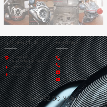
A.M.SERWIS S.C
KONTAKT
ul. Wiejska 113
+48 693 451 450
81-198 Pogórze gm. Kosakowo
+48 665 499 865
NIP: 5871618013
biuro@amserwis.pl
REGON: 220272627
serwis@amserwis.pl
NAPISZ DO NAS !