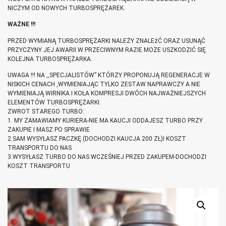
NICZYM OD NOWYCH TURBOSPRĘŻAREK.
WAŻNE !!!
PRZED WYMIANĄ TURBOSPRĘŻARKI NALEŻY ZNALEźĆ ORAZ USUNĄĆ
PRZYCZYNY JEJ AWARII W PRZECIWNYM RAZIE MOŻE USZKODZIĆ SIĘ
KOLEJNA TURBOSPRĘŻARKA.
UWAGA !!! NA ,,SPECJALISTÓW” KTÓRZY PROPONUJĄ REGENERACJE W
NISKICH CENACH ,WYMIENIAJĄC TYLKO ZESTAW NAPRAWCZY A NIE
WYMIENIAJĄ WIRNIKA I KOŁA KOMPRESJI DWÓCH NAJWAŻNIEJSZYCH
ELEMENTÓW TURBOSPRĘŻARKI.
ZWROT STAREGO TURBO:
1. MY ZAMAWIAMY KURIERA-NIE MA KAUCJI ODDAJESZ TURBO PRZY
ZAKUPIE I MASZ PO SPRAWIE
2.SAM WYSYŁASZ PACZKĘ (DOCHODZI KAUCJA 200 ZŁ)I KOSZT
TRANSPORTU DO NAS
3.WYSYŁASZ TURBO DO NAS WCZEŚNIEJ PRZED ZAKUPEM-DOCHODZI
KOSZT TRANSPORTU