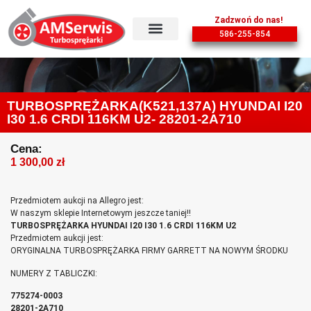
Zadzwoń do nas!
586-255-854
TURBOSPRĘŻARKA(K521,137A) HYUNDAI I20
I30 1.6 CRDI 116KM U2- 28201-2A710
Cena:
1 300,00
zł
Przedmiotem aukcji na Allegro jest:
W naszym sklepie Internetowym jeszcze taniej!!
TURBOSPRĘŻARKA HYUNDAI I20 I30 1.6 CRDI 116KM U2
Przedmiotem aukcji jest:
ORYGINALNA TURBOSPRĘŻARKA FIRMY GARRETT NA NOWYM ŚRODKU
NUMERY Z TABLICZKI:
775274-0003
28201-2A710