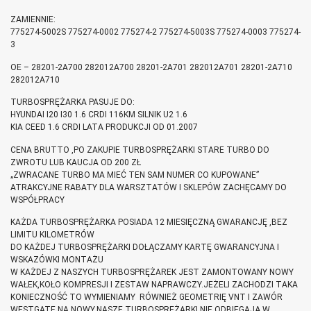
ZAMIENNIE:
775274-5002S 775274-0002 775274-2 775274-5003S 775274-0003 775274-
3
OE – 28201-2A700 282012A700 28201-2A701 282012A701 28201-2A710
282012A710
TURBOSPRĘŻARKA PASUJE DO:
HYUNDAI I20 I30 1.6 CRDI 116KM SILNIK U2 1.6
KIA CEED 1.6 CRDI LATA PRODUKCJI OD 01.2007
CENA BRUTTO ,PO ZAKUPIE TURBOSPRĘŻARKI STARE TURBO DO
ZWROTU LUB KAUCJA OD 200 ZŁ
„ZWRACANE TURBO MA MIEĆ TEN SAM NUMER CO KUPOWANE”
ATRAKCYJNE RABATY DLA WARSZTATÓW I SKLEPÓW ZACHĘCAMY DO
WSPÓŁPRACY
KAŻDA TURBOSPRĘŻARKA POSIADA 12 MIESIĘCZNĄ GWARANCJĘ ,BEZ
LIMITU KILOMETRÓW
DO KAŻDEJ TURBOSPRĘŻARKI DOŁĄCZAMY KARTĘ GWARANCYJNA I
WSKAZÓWKI MONTAŻU
W KAŻDEJ Z NASZYCH TURBOSPRĘŻAREK JEST ZAMONTOWANY NOWY
WAŁEK,KOŁO KOMPRESJI I ZESTAW NAPRAWCZY.JEŻELI ZACHODZI TAKA
KONIECZNOŚĆ TO WYMIENIAMY RÓWNIEŻ GEOMETRIĘ VNT I ZAWÓR
WESTGATE NA NOWY.NASZE TURBOSPRĘŻARKI NIE ODBIEGAJĄ W