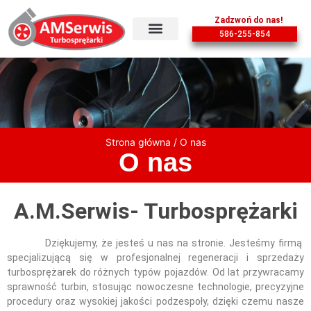
Zadzwoń do nas!
586-255-854
Strona główna
/ O nas
O nas
A.M.Serwis- Turbosprężarki
Dziękujemy, że jesteś u nas na stronie. Jesteśmy firmą
specjalizującą się w profesjonalnej regeneracji i sprzedaży
turbosprężarek do różnych typów pojazdów. Od lat przywracamy
sprawność turbin, stosując nowoczesne technologie, precyzyjne
procedury oraz wysokiej jakości podzespoły, dzięki czemu nasze