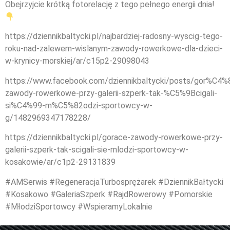
Obejrzyjcie krótką fotorelację z tego pełnego energii dnia!
https://dziennikbaltycki.pl/najbardziej-radosny-wyscig-tego-
roku-nad-zalewem-wislanym-zawody-rowerkowe-dla-dzieci-
w-krynicy-morskiej/ar/c15p2-29098043
https://www.facebook.com/dziennikbaltycki/posts/gor%C4%
zawody-rowerkowe-przy-galerii-szperk-tak-%C5%9Bcigali-
si%C4%99-m%C5%82odzi-sportowcy-w-
g/1482969347178228/
https://dziennikbaltycki.pl/gorace-zawody-rowerkowe-przy-
galerii-szperk-tak-scigali-sie-mlodzi-sportowcy-w-
kosakowie/ar/c1p2-29131839
#AMSerwis #RegeneracjaTurbosprężarek #DziennikBałtycki
#Kosakowo #GaleriaSzperk #RajdRowerowy #Pomorskie
#MłodziSportowcy #WspieramyLokalnie