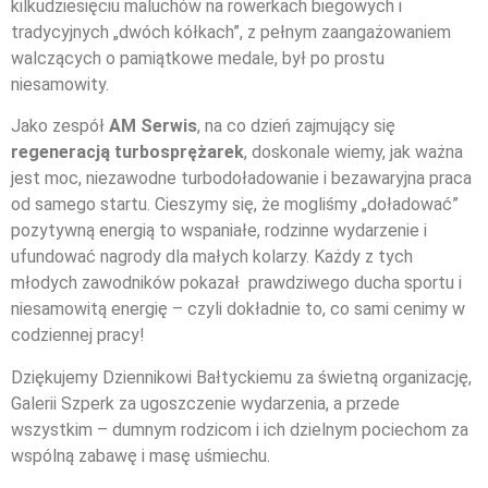
kilkudziesięciu maluchów na rowerkach biegowych i
tradycyjnych „dwóch kółkach”, z pełnym zaangażowaniem
walczących o pamiątkowe medale, był po prostu
niesamowity.
Jako zespół
AM Serwis
, na co dzień zajmujący się
regeneracją turbosprężarek
, doskonale wiemy, jak ważna
jest moc, niezawodne turbodoładowanie i bezawaryjna praca
od samego startu. Cieszymy się, że mogliśmy „doładować”
pozytywną energią to wspaniałe, rodzinne wydarzenie i
ufundować nagrody dla małych kolarzy. Każdy z tych
młodych zawodników pokazał prawdziwego ducha sportu i
niesamowitą energię – czyli dokładnie to, co sami cenimy w
codziennej pracy!
Dziękujemy Dziennikowi Bałtyckiemu za świetną organizację,
Galerii Szperk za ugoszczenie wydarzenia, a przede
wszystkim – dumnym rodzicom i ich dzielnym pociechom za
wspólną zabawę i masę uśmiechu.