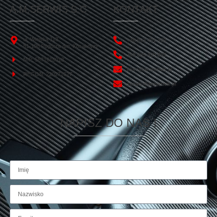
A.M.SERWIS S.C
KONTAKT
ul. Wiejska 113
+48 693 451 450
81-198 Pogórze gm. Kosakowo
+48 665 499 865
NIP: 5871618013
biuro@amserwis.pl
REGON: 220272627
serwis@amserwis.pl
NAPISZ DO NAS !