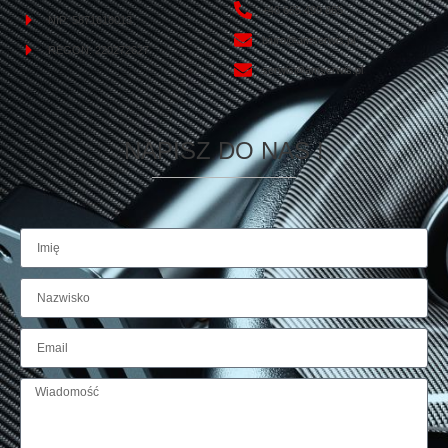
+48 665 499 865
NIP: 5871618013
biuro@amserwis.pl
REGON: 220272627
serwis@amserwis.pl
NAPISZ DO NAS !