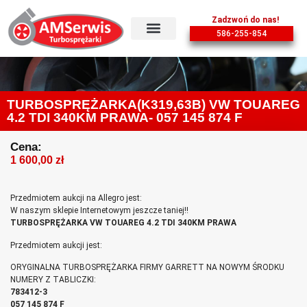
Zadzwoń do nas!
586-255-854
TURBOSPRĘŻARKA(K319,63B) VW TOUAREG
4.2 TDI 340KM PRAWA- 057 145 874 F
Cena:
1 600,00
zł
Przedmiotem aukcji na Allegro jest:
W naszym sklepie Internetowym jeszcze taniej!!
TURBOSPRĘŻARKA VW TOUAREG 4.2 TDI 340KM PRAWA
Przedmiotem aukcji jest:
ORYGINALNA TURBOSPRĘŻARKA FIRMY GARRETT NA NOWYM ŚRODKU
NUMERY Z TABLICZKI:
783412-3
057 145 874 F