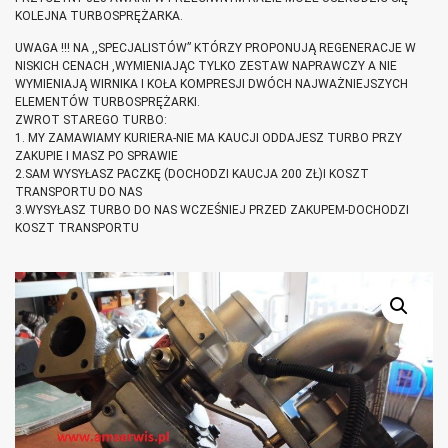
KOLEJNA TURBOSPRĘŻARKA.
UWAGA !!! NA ,,SPECJALISTÓW” KTÓRZY PROPONUJĄ REGENERACJE W
NISKICH CENACH ,WYMIENIAJĄC TYLKO ZESTAW NAPRAWCZY A NIE
WYMIENIAJĄ WIRNIKA I KOŁA KOMPRESJI DWÓCH NAJWAŻNIEJSZYCH
ELEMENTÓW TURBOSPRĘŻARKI.
ZWROT STAREGO TURBO:
1. MY ZAMAWIAMY KURIERA-NIE MA KAUCJI ODDAJESZ TURBO PRZY
ZAKUPIE I MASZ PO SPRAWIE
2.SAM WYSYŁASZ PACZKĘ (DOCHODZI KAUCJA 200 ZŁ)I KOSZT
TRANSPORTU DO NAS
3.WYSYŁASZ TURBO DO NAS WCZEŚNIEJ PRZED ZAKUPEM-DOCHODZI
KOSZT TRANSPORTU