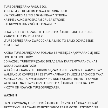
TURBOSPRĘŻARKA PASUJE DO:
AUDI A8 4.2 TDI 340 KM PRAWA STRONA CDSB
VW TOUAREG 4.2 TDI 340 KM PRAWA STRONA
NA INNEJ AUKCJI POSIADAM DRUGĄ STRONĘ
STEROWNIKI OCZYWIŚCIE SPRAWNE !!!
CENA BRUTTO ,PO ZAKUPIE TURBOSPRĘŻARKI STARE TURBO DO
ZWROTU LUB KAUCJA 800 ZŁ
„TURBOSPRĘŻARKA ZWRÓCONA MA MIEĆ TO SAMO OZNACZENIE
NUMEROWE
KAŻDA TURBOSPRĘŻARKA POSIADA 12 MIESIĘCZNĄ GWARANCJĘ ,BEZ
LIMITU KILOMETRÓW
DO KAŻDEJ TURBOSPRĘŻARKI DOŁĄCZAMY KARTĘ GWARANCYJNA I
WSKAZÓWKI MONTAŻU
W KAŻDEJ Z NASZYCH TURBOSPRĘŻAREK JEST ZAMONTOWANY NOWY
WAŁEK,KOŁO KOMPRESJI I ZESTAW NAPRAWCZY.JEŻELI ZACHODZI TAKA
KONIECZNOŚĆ TO WYMIENIAMY RÓWNIEŻ GEOMETRIĘ VNT I ZAWÓR
WESTGATE NA NOWY.NASZE TURBOSPRĘŻARKI NIE ODBIEGAJĄ W
NICZYM OD NOWYCH TURBOSPRĘŻAREK.
WAŻNE !!!
PRZED WYMIANĄ TURBOSPRĘŻARKI NALEŻY ZNALEźĆ ORAZ USUNĄĆ
PRZYCZYNY JEJ AWARII W PRZECIWNYM RAZIE MOŻE USZKODZIĆ SIĘ