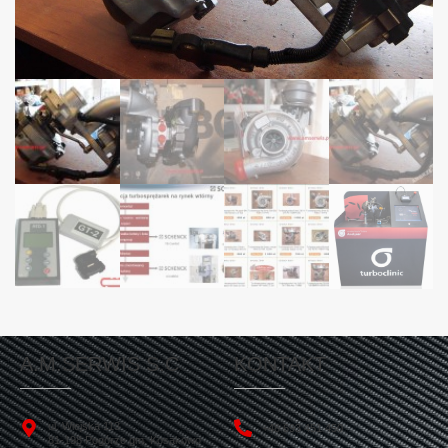
A.M.SERWIS S.C
KONTAKT
ul. Wiejska 113
+48 693 451 450
81-198 Pogórze gm. Kosakowo