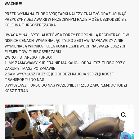
WAŻNE !!!
PRZED WYMIANĄ TURBOSPRĘŻARKI NALEŻY ZNALEźĆ ORAZ USUNĄĆ
PRZYCZYNY JEJ AWARII W PRZECIWNYM RAZIE MOŻE USZKODZIĆ SIĘ
KOLEJNA TURBOSPRĘŻARKA.
UWAGA !!! NA ,,SPECJALISTÓW” KTÓRZY PROPONUJĄ REGENERACJE W
NISKICH CENACH ,WYMIENIAJĄC TYLKO ZESTAW NAPRAWCZY A NIE
WYMIENIAJĄ WIRNIKA I KOŁA KOMPRESJI DWÓCH NAJWAŻNIEJSZYCH
ELEMENTÓW TURBOSPRĘŻARKI.
ZWROT STAREGO TURBO:
1. MY ZAMAWIAMY KURIERA-NIE MA KAUCJI ODDAJESZ TURBO PRZY
ZAKUPIE I MASZ PO SPRAWIE
2.SAM WYSYŁASZ PACZKĘ (DOCHODZI KAUCJA 200 ZŁ)I KOSZT
TRANSPORTU DO NAS
3.WYSYŁASZ TURBO DO NAS WCZEŚNIEJ PRZED ZAKUPEM-DOCHODZI
KOSZT TRAN