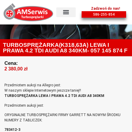
Zadzwoń do nas!
586-255-854
TURBOSPRĘŻARKA(K318,63A) LEWA I
PRAWA 4.2 TDI AUDI A8 340KM- 057 145 874 F
Cena:
2 380,00
zł
Przedmiotem aukcji na Allegro jest:
W naszym sklepie Internetowym jeszcze taniej!!
TURBOSPRĘŻARKA LEWA I PRAWA 4.2 TDI AUDI A8 340KM
Przedmiotem aukcji jest:
ORYGINALNE TURBOSPRĘŻARKI FIRMY GARRETT NA NOWYM ŚRODKU
NUMERY Z TABLICZEK:
783412-3