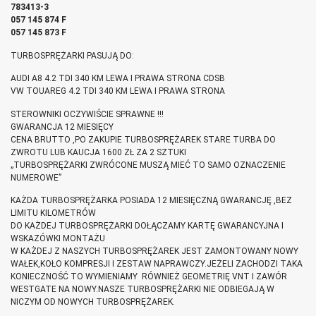
783413-3
057 145 874 F
057 145 873 F
TURBOSPRĘŻARKI PASUJĄ DO:
AUDI A8 4.2 TDI 340 KM LEWA I PRAWA STRONA CDSB
VW TOUAREG 4.2 TDI 340 KM LEWA I PRAWA STRONA
STEROWNIKI OCZYWIŚCIE SPRAWNE !!!
GWARANCJA 12 MIESIĘCY
CENA BRUTTO ,PO ZAKUPIE TURBOSPRĘŻAREK STARE TURBA DO
ZWROTU LUB KAUCJA 1600 ZŁ ZA 2 SZTUKI
„TURBOSPRĘŻARKI ZWRÓCONE MUSZĄ MIEĆ TO SAMO OZNACZENIE
NUMEROWE”
KAŻDA TURBOSPRĘŻARKA POSIADA 12 MIESIĘCZNĄ GWARANCJĘ ,BEZ
LIMITU KILOMETRÓW
DO KAŻDEJ TURBOSPRĘŻARKI DOŁĄCZAMY KARTĘ GWARANCYJNA I
WSKAZÓWKI MONTAŻU
W KAŻDEJ Z NASZYCH TURBOSPRĘŻAREK JEST ZAMONTOWANY NOWY
WAŁEK,KOŁO KOMPRESJI I ZESTAW NAPRAWCZY.JEŻELI ZACHODZI TAKA
KONIECZNOŚĆ TO WYMIENIAMY RÓWNIEŻ GEOMETRIĘ VNT I ZAWÓR
WESTGATE NA NOWY.NASZE TURBOSPRĘŻARKI NIE ODBIEGAJĄ W
NICZYM OD NOWYCH TURBOSPRĘŻAREK.