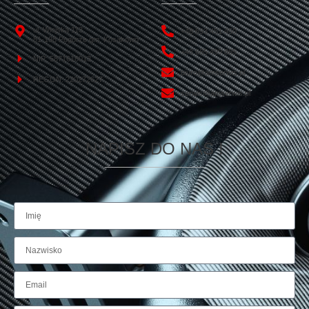
ul. Wiejska 113
+48 693 451 450
81-198 Pogórze gm. Kosakowo
+48 665 499 865
NIP: 5871618013
biuro@amserwis.pl
REGON: 220272627
serwis@amserwis.pl
NAPISZ DO NAS !