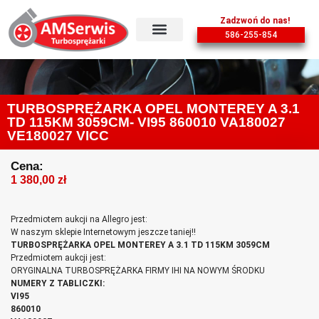
Zadzwoń do nas!
586-255-854
TURBOSPRĘŻARKA OPEL MONTEREY A 3.1
TD 115KM 3059CM- VI95 860010 VA180027
VE180027 VICC
Cena:
1 380,00
zł
Przedmiotem aukcji na Allegro jest:
W naszym sklepie Internetowym jeszcze taniej!!
TURBOSPRĘŻARKA OPEL MONTEREY A 3.1 TD 115KM 3059CM
Przedmiotem aukcji jest:
ORYGINALNA TURBOSPRĘŻARKA FIRMY IHI NA NOWYM ŚRODKU
NUMERY Z TABLICZKI:
VI95
860010