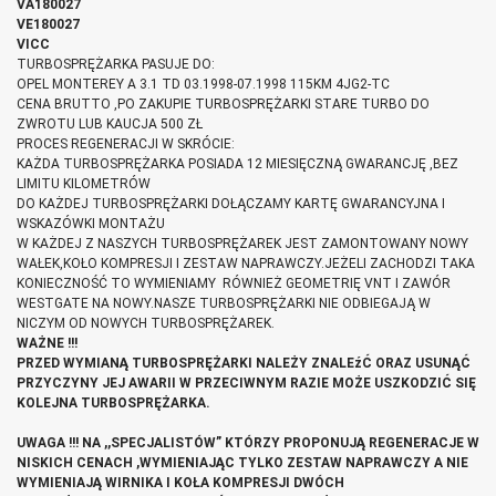
VA180027
VE180027
VICC
TURBOSPRĘŻARKA PASUJE DO:
OPEL MONTEREY A 3.1 TD 03.1998-07.1998 115KM 4JG2-TC
CENA BRUTTO ,PO ZAKUPIE TURBOSPRĘŻARKI STARE TURBO DO
ZWROTU LUB KAUCJA 500 ZŁ
PROCES REGENERACJI W SKRÓCIE:
KAŻDA TURBOSPRĘŻARKA POSIADA 12 MIESIĘCZNĄ GWARANCJĘ ,BEZ
LIMITU KILOMETRÓW
DO KAŻDEJ TURBOSPRĘŻARKI DOŁĄCZAMY KARTĘ GWARANCYJNA I
WSKAZÓWKI MONTAŻU
W KAŻDEJ Z NASZYCH TURBOSPRĘŻAREK JEST ZAMONTOWANY NOWY
WAŁEK,KOŁO KOMPRESJI I ZESTAW NAPRAWCZY.JEŻELI ZACHODZI TAKA
KONIECZNOŚĆ TO WYMIENIAMY RÓWNIEŻ GEOMETRIĘ VNT I ZAWÓR
WESTGATE NA NOWY.NASZE TURBOSPRĘŻARKI NIE ODBIEGAJĄ W
NICZYM OD NOWYCH TURBOSPRĘŻAREK.
WAŻNE !!!
PRZED WYMIANĄ TURBOSPRĘŻARKI NALEŻY ZNALEźĆ ORAZ USUNĄĆ
PRZYCZYNY JEJ AWARII W PRZECIWNYM RAZIE MOŻE USZKODZIĆ SIĘ
KOLEJNA TURBOSPRĘŻARKA.
UWAGA !!! NA ,,SPECJALISTÓW” KTÓRZY PROPONUJĄ REGENERACJE W
NISKICH CENACH ,WYMIENIAJĄC TYLKO ZESTAW NAPRAWCZY A NIE
WYMIENIAJĄ WIRNIKA I KOŁA KOMPRESJI DWÓCH