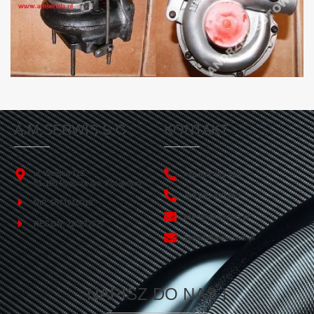
A.M.SERWIS S.C
KONTAKT
ul. Wiejska 113
+48 693 451 450
81-198 Pogórze gm. Kosakowo
+48 665 499 865
NIP: 5871618013
biuro@amserwis.pl
REGON: 220272627
serwis@amserwis.pl
NAPISZ DO NAS !