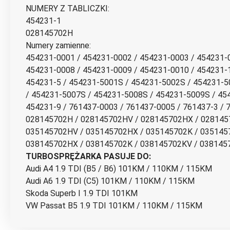
NUMERY Z TABLICZKI:
454231-1
028145702H
Numery zamienne:
454231-0001 / 454231-0002 / 454231-0003 / 454231-
454231-0008 / 454231-0009 / 454231-0010 / 454231-1
454231-5 / 454231-5001S / 454231-5002S / 454231-5
/ 454231-5007S / 454231-5008S / 454231-5009S / 454
454231-9 / 761437-0003 / 761437-0005 / 761437-3 / 
028145702H / 028145702HV / 028145702HX / 028145
035145702HV / 035145702HX / 035145702K / 035145
038145702HX / 038145702K / 038145702KV / 038145
TURBOSPRĘŻARKA PASUJE DO:
Audi A4 1.9 TDI (B5 / B6) 101KM / 110KM / 115KM
Audi A6 1.9 TDI (C5) 101KM / 110KM / 115KM
Skoda Superb I 1.9 TDI 101KM
VW Passat B5 1.9 TDI 101KM / 110KM / 115KM