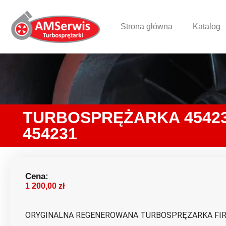
Strona główna
Katalog
TURBOSPRĘŻARKA 454231 
454231
Cena:
1 200,00
zł
ORYGINALNA REGENEROWANA TURBOSPRĘŻARKA FI