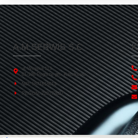
A.M.SERWIS S.C
K
ul. Wiejska 113
81-198 Pogórze gm. Kosakowo
NIP: 5871618013
REGON: 220272627