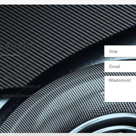
ONTAKT
+48 693 451 450
+48 665 499 865
biuro@amserwis.pl
serwis@amserwis.pl