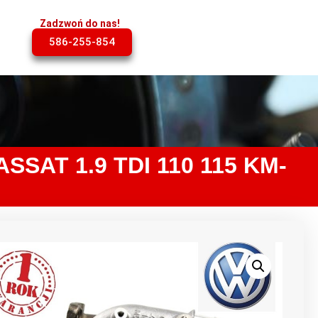
Zadzwoń do nas!
586-255-854
SAT 1.9 TDI 110 115 KM-