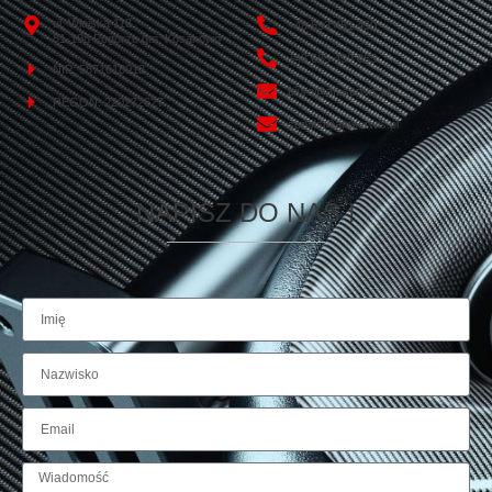
ul. Wiejska 113
+48 693 451 450
81-198 Pogórze gm. Kosakowo
+48 665 499 865
NIP: 5871618013
biuro@amserwis.pl
REGON: 220272627
serwis@amserwis.pl
NAPISZ DO NAS !