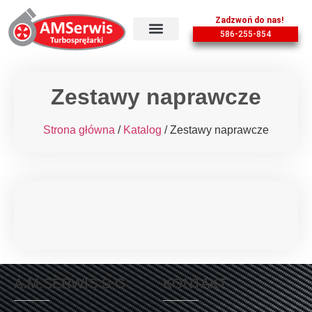
Zadzwoń do nas!
586-255-854
Zestawy naprawcze
Strona główna
/
Katalog
/ Zestawy naprawcze
A.M.SERWIS S.C
KONTAKT