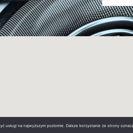
zyć usługi na najwyższym poziomie. Dalsze korzystanie ze strony oznacz
Wykonanie:
BossCats.pl
– agencja marketigowa