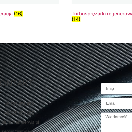
eracja
(16)
Turbosprężarki regenerow
(14)
ONTAKT
+48 693 451 450
+48 665 499 865
biuro@amserwis.pl
serwis@amserwis.pl