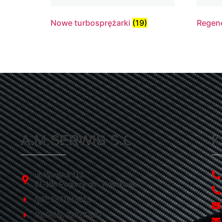
Nowe turbosprężarki
(19)
Regen
A.M.SERWIS S.C
K
ul. Wiejska 113
81-198 Pogórze gm. Kosakowo
NIP: 5871618013
REGON: 220272627