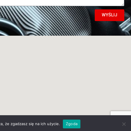
WYŚLIJ
a, że zgadzasz się na ich użycie.
Zgoda